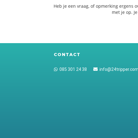
Heb je een vraag, of opmerking ergens o
met je op. J
CONTACT
085 301 24 38
info@24tripper.co