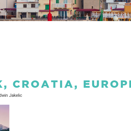
K, CROATIA, EUROP
win Jakelic