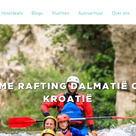
Hoteldeals
Blogs
Vluchten
Autoverhuur
Over ons
ME RAFTING DALMATIË 
KROATIË