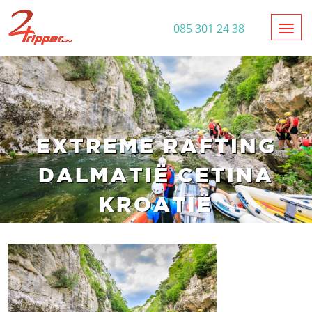
Toggl
085 301 24 38
EXTREME RAFTING
DALMATIË CETINA
KROATIË