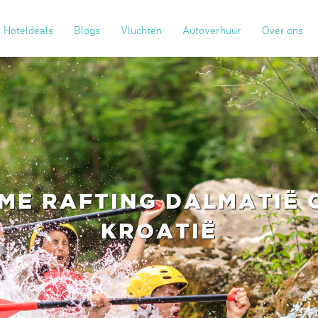
Hoteldeals
Blogs
Vluchten
Autoverhuur
Over ons
ME RAFTING DALMATIË 
KROATIË