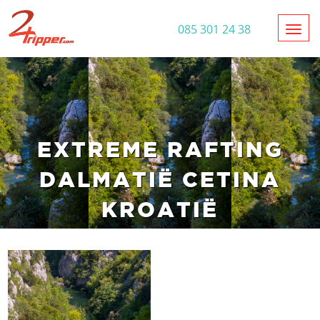
Toggl
085 301 24 38
EXTREME RAFTING
DALMATIË CETINA
KROATIË