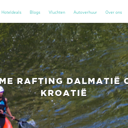
Hoteldeals
Blogs
Vluchten
Autoverhuur
Over ons
ME RAFTING DALMATIË 
KROATIË