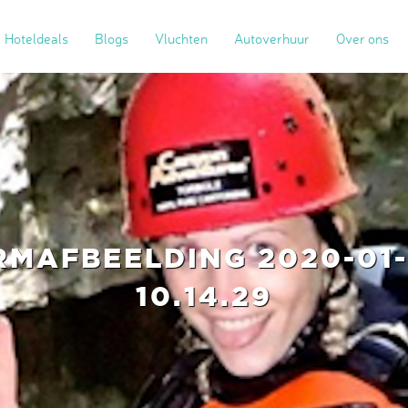
Hoteldeals
Blogs
Vluchten
Autoverhuur
Over ons
RMAFBEELDING 2020-01-
10.14.29