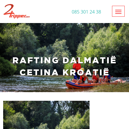
Toggl
085 301 24 38
RAFTING DALMATIË
CETINA KROATIË