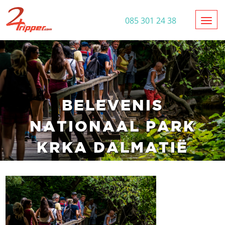
Toggl
085 301 24 38
BELEVENIS
NATIONAAL PARK
KRKA DALMATIË
KROATIË