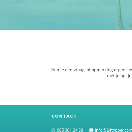
Heb je een vraag, of opmerking ergens o
met je op. J
CONTACT
085 301 24 38
info@24tripper.co