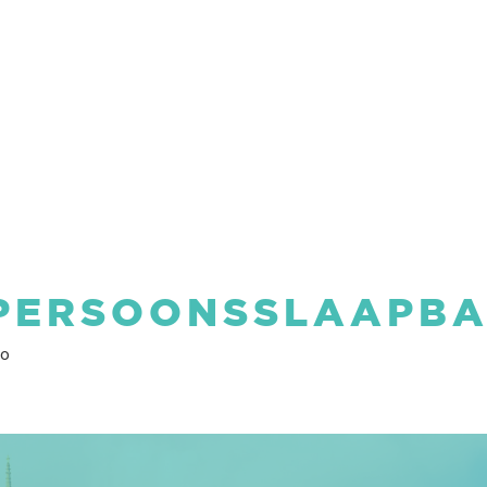
-PERSOONSSLAAPB
vo