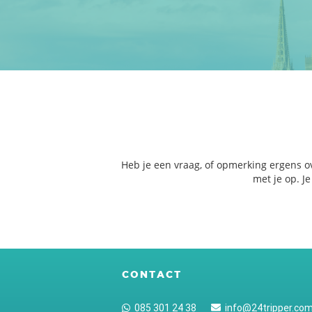
Heb je een vraag, of opmerking ergens o
met je op. J
CONTACT
085 301 24 38
info@24tripper.co