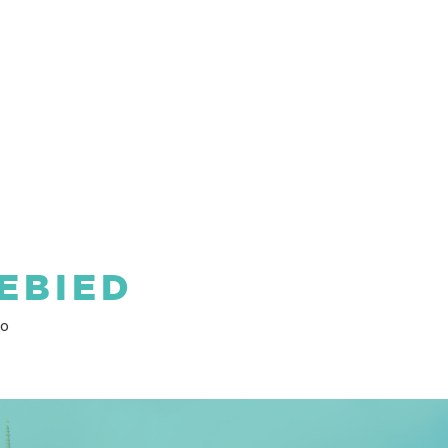
EBIED
vo