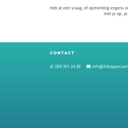
Heb je een vraag, of opmerking ergens o
met je op. J
CONTACT
085 301 24 38
info@24tripper.co