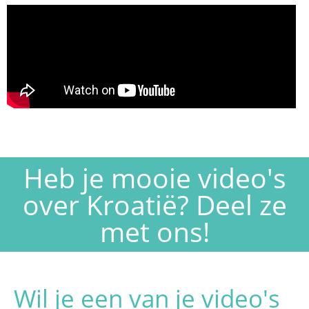
Heb je mooie video's
over Kroatië? Deel ze
met ons!
Wil je een van je video's