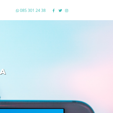
085 301 24 38
NA