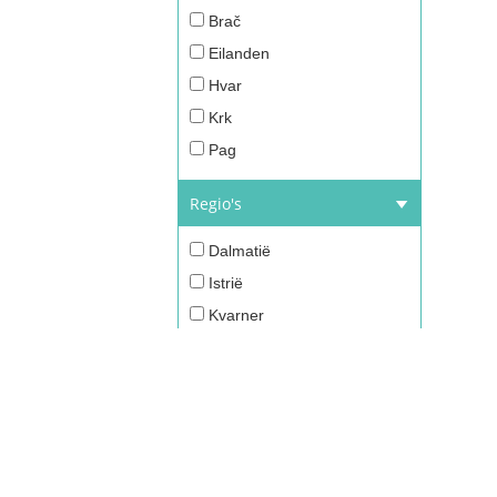
Brač
Eilanden
Hvar
Krk
Pag
Regio's
Dalmatië
Istrië
Kvarner
Noord-Kroatië
Aantal sterren
1 ster
2 sterren