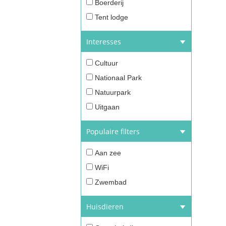
Boerderij
Tent lodge
Interesses
Cultuur
Nationaal Park
Natuurpark
Uitgaan
Populaire filters
Aan zee
WiFi
Zwembad
Huisdieren