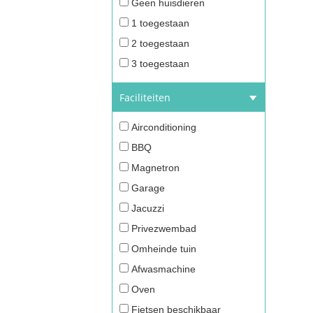
Geen huisdieren
1 toegestaan
2 toegestaan
3 toegestaan
Faciliteiten
Airconditioning
BBQ
Magnetron
Garage
Jacuzzi
Privezwembad
Omheinde tuin
Afwasmachine
Oven
Fietsen beschikbaar